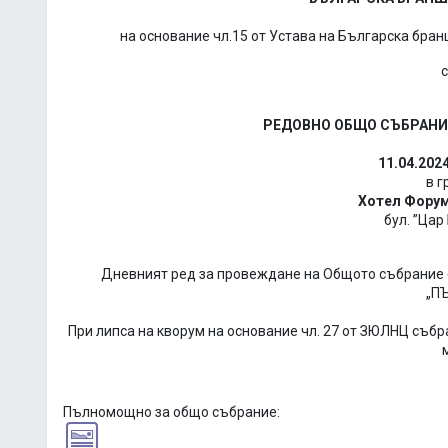
на основание чл.15 от Устава на Българска бра
РЕДОВНО ОБЩО СЪБРАНИЕ
11.04.2024
в г
Хотел Форум
бул. ”Цар 
Дневният ред за провеждане на Общото събрание 
„П
При липса на кворум на основание чл. 27 от ЗЮЛНЦ събр
Пълномощно за общо събрание: