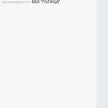
ББК "ПЪТИЩА"
организирано от: