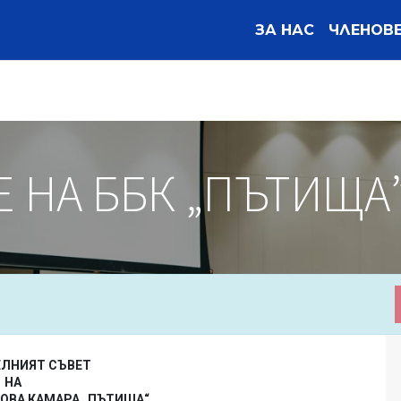
ЗА НАС
ЧЛЕНОВ
НА ББК „ПЪТИЩА” з
ЕЛНИЯТ СЪВЕТ
НА
ОВА КАМАРА „ПЪТИЩА“