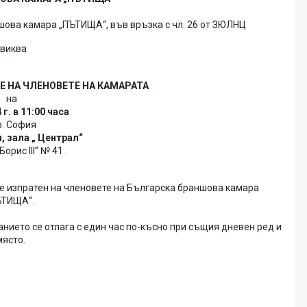
ншова камара „ПЪТИЩА“, във връзка с чл. 26 от ЗЮЛНЦ
свиква
 НА ЧЛЕНОВЕТЕ НА КАМАРАТА
на
 г. в 11:00 часа
р. София
, зала „ Централ“
Борис III” № 41.
е изпратен на членовете на Българска браншова камара
ЪТИЩА“.
анието се отлага с един час по-късно при същия дневен ред и
място.