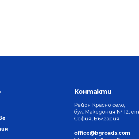
о
Контакти
Район Красно село,
бул. Македония № 12, ет.
ве
София, България
тия
office@bgroads.
com